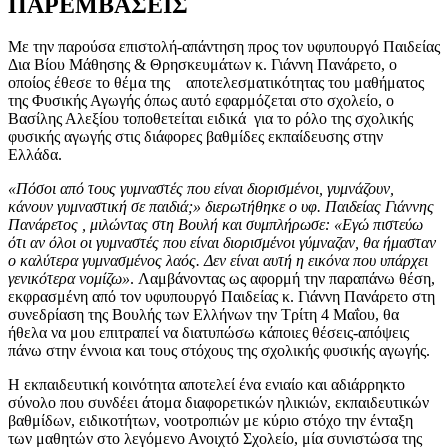
ΠΑΡΕΜΒΑΣΕΙΣ
Με την παρούσα επιστολή-απάντηση προς τον υφυπουργό Παιδείας
Δια Βίου Μάθησης & Θρησκευμάτων κ. Γιάννη Πανάρετο, ο
οποίος έθεσε το θέμα της αποτελεσματικότητας του μαθήματος
της Φυσικής Αγωγής όπως αυτό εφαρμόζεται στο σχολείο, ο
Βασίλης Αλεξίου τοποθετείται ειδικά για το ρόλο της σχολικής
φυσικής αγωγής στις διάφορες βαθμίδες εκπαίδευσης στην
Ελλάδα.
«Πόσοι από τους γυμναστές που είναι διορισμένοι, γυμνάζουν,
κάνουν γυμναστική σε παιδιά;» διερωτήθηκε ο υφ. Παιδείας Γιάννης
Πανάρετος , μιλώντας στη Βουλή και συμπλήρωσε: «Εγώ πιστεύω
ότι αν όλοι οι γυμναστές που είναι διορισμένοι γύμναζαν, θα ήμασταν
ο καλύτερα γυμνασμένος λαός. Δεν είναι αυτή η εικόνα που υπάρχει
γενικότερα νομίζω»
. Λαμβάνοντας ως αφορμή την παραπάνω θέση,
εκφρασμένη από τον υφυπουργό Παιδείας κ. Γιάννη Πανάρετο στη
συνεδρίαση της Βουλής των Ελλήνων την Τρίτη 4 Μαΐου, θα
ήθελα να μου επιτραπεί να διατυπώσω κάποιες θέσεις-απόψεις
πάνω στην έννοια και τους στόχους της σχολικής φυσικής αγωγής.
Η εκπαιδευτική κοινότητα αποτελεί ένα ενιαίο και αδιάρρηκτο
σύνολο που συνδέει άτομα διαφορετικών ηλικιών, εκπαιδευτικών
βαθμίδων, ειδικοτήτων, νοοτροπιών με κύριο στόχο την ένταξη
των μαθητών στο λεγόμενο Ανοιχτό Σχολείο, μία συνιστώσα της