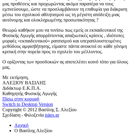
μας προθέσεις και προχωρώντας ακόμα παραπέρα να τους
εμπνεύσουμε, ώστε να προσλαμβάνουν τη επιθυμία για διάκριση
μέσω του σχολικού αθλητισμού ως τη μέγιστη απόδειξη μιας
αυτόνομης και ολοκληρωμένης προσωπικότητας ?
Θεωρώ καθήκον μου να τονίσω πως εμείς οι εκπαιδευτικοί της
Φυσικής Αγωγής απορρίπτοντας απαξιωτικές κρίσεις , ιδιότυπες
μορφές «εκπαιδευτικού» ρατσισμού και υπεραπλουστευμένες
μεθόδους αμφισβήτησης, είμαστε πάντα ανοικτοί σε κάθε γόνιμη
κριτική στην πορεία προς το σχολείο του μέλλοντος.
Ο ορίζοντας των προσδοκιών ας αποτελέσει κοινό τόπο για όλους
μας.
Με εκτίμηση,
ΑΛΕΞΙΟΥ ΒΑΣΙΛΗΣ
Διδάκτωρ Ε.Κ.Π.Α.
Καθηγητής Φυσικής Αγωγής
Πίσω στην κορυφή
Switch to Desktop Version
Copyright © 2012 Βασίλης Σ. Αλεξίου
Σχεδίαση - Φιλοξενία
isites.gr
Αρχική
Ο Βασίλης Αλεξίου