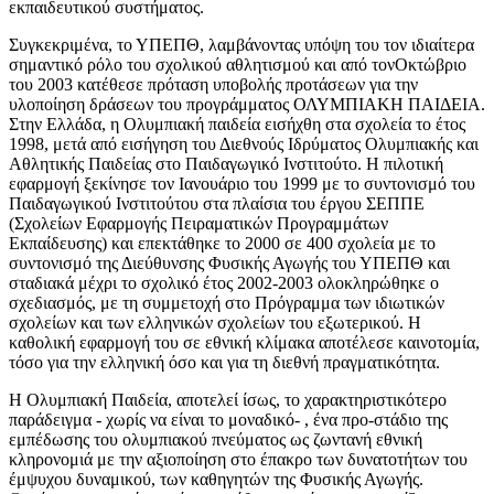
εκπαιδευτικού συστήματος.
Συγκεκριμένα, το ΥΠΕΠΘ, λαμβάνοντας υπόψη του τον ιδιαίτερα
σημαντικό ρόλο του σχολικού αθλητισμού και από τονΟκτώβριο
του 2003 κατέθεσε πρόταση υποβολής προτάσεων για την
υλοποίηση δράσεων του προγράμματος ΟΛΥΜΠΙΑΚΗ ΠΑΙΔΕΙΑ.
Στην Ελλάδα, η Ολυμπιακή παιδεία εισήχθη στα σχολεία το έτος
1998, μετά από εισήγηση του Διεθνούς Ιδρύματος Ολυμπιακής και
Αθλητικής Παιδείας στο Παιδαγωγικό Ινστιτούτο. Η πιλοτική
εφαρμογή ξεκίνησε τον Ιανουάριο του 1999 με το συντονισμό του
Παιδαγωγικού Ινστιτούτου στα πλαίσια του έργου ΣΕΠΠΕ
(Σχολείων Εφαρμογής Πειραματικών Προγραμμάτων
Εκπαίδευσης) και επεκτάθηκε το 2000 σε 400 σχολεία με το
συντονισμό της Διεύθυνσης Φυσικής Αγωγής του ΥΠΕΠΘ και
σταδιακά μέχρι το σχολικό έτος 2002-2003 ολοκληρώθηκε ο
σχεδιασμός, με τη συμμετοχή στο Πρόγραμμα των ιδιωτικών
σχολείων και των ελληνικών σχολείων του εξωτερικού. Η
καθολική εφαρμογή του σε εθνική κλίμακα αποτέλεσε καινοτομία,
τόσο για την ελληνική όσο και για τη διεθνή πραγματικότητα.
Η Ολυμπιακή Παιδεία, αποτελεί ίσως, το χαρακτηριστικότερο
παράδειγμα - χωρίς να είναι το μοναδικό- , ένα προ-στάδιο της
εμπέδωσης του ολυμπιακού πνεύματος ως ζωντανή εθνική
κληρονομιά με την αξιοποίηση στο έπακρο των δυνατοτήτων του
έμψυχου δυναμικού, των καθηγητών της Φυσικής Αγωγής.