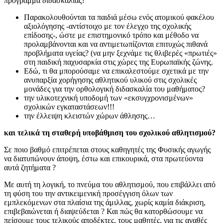
πρόγραμμα διδασκαλίας?
Παρακολουθούνται τα παιδιά μέσω ενός ατομικού φακέλου
αξιολόγησης -αντίστοιχο με τον έλεγχο της σχολικής
επίδοσης-, ώστε με επιστημονικό τρόπο και μέθοδο να
προλαμβάνονται και να αντιμετωπίζονται επιτυχώς πιθανά
προβλήματα υγείας? (να μην ξεχνάμε τις θλιβερές «πρωτιές»
στη παιδική παχυσαρκία στις χώρες της Ευρωπαϊκής ζώνης.
Εδώ, τι θα μπορούσαμε να επικαλεστούμε σχετικά με την
ανυπαρξία χορήγησης αθλητικού υλικού στις σχολικές
μονάδες για την ορθολογική διδασκαλία του μαθήματος?
την υλικοτεχνική υποδομή των «εκσυγχρονισμένων»
σχολικών εγκαταστάσεων!!!
την έλλειψη κλειστών χώρων άθλησης…
και τελικά τη σταθερή υποβάθμιση του σχολικού αθλητισμού?
Σε ποιο βαθμό επιτρέπεται στους καθηγητές της Φυσικής αγωγής
να διατυπώνουν άποψη, έστω και επικουρικά, στα πρωτεύοντα
αυτά ζητήματα ?
Με αυτή τη λογική, το πνεύμα του αθλητισμού, που επιβάλλει από
τη φύση του την αντικειμενική προσέγγιση όλων των
εμπλεκόμενων στα πλαίσια της άμιλλας, χωρίς καμία διάκριση,
επιβεβαιώνεται ή διαψεύδεται ? Και πώς θα κατορθώσουμε να
πείσουμε τους τελικούς αποδέκτες, τους μαθητές, για τις αγαθές