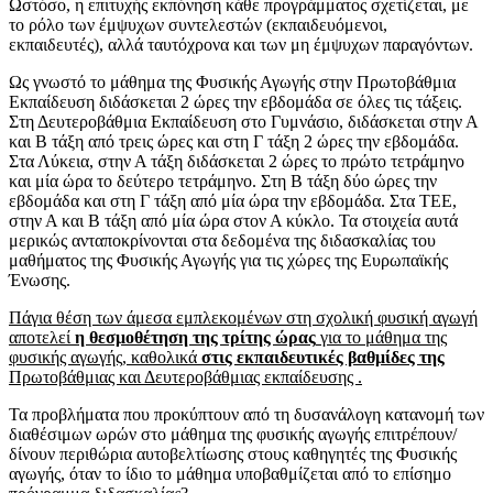
Ωστόσο, η επιτυχής εκπόνηση κάθε προγράμματος σχετίζεται, με
το ρόλο των έμψυχων συντελεστών (εκπαιδευόμενοι,
εκπαιδευτές), αλλά ταυτόχρονα και των μη έμψυχων παραγόντων.
Ως γνωστό το μάθημα της Φυσικής Αγωγής στην Πρωτοβάθμια
Εκπαίδευση διδάσκεται 2 ώρες την εβδομάδα σε όλες τις τάξεις.
Στη Δευτεροβάθμια Εκπαίδευση στο Γυμνάσιο, διδάσκεται στην Α
και Β τάξη από τρεις ώρες και στη Γ τάξη 2 ώρες την εβδομάδα.
Στα Λύκεια, στην Α τάξη διδάσκεται 2 ώρες το πρώτο τετράμηνο
και μία ώρα το δεύτερο τετράμηνο. Στη Β τάξη δύο ώρες την
εβδομάδα και στη Γ τάξη από μία ώρα την εβδομάδα. Στα ΤΕΕ,
στην Α και Β τάξη από μία ώρα στον Α κύκλο. Τα στοιχεία αυτά
μερικώς ανταποκρίνονται στα δεδομένα της διδασκαλίας του
μαθήματος της Φυσικής Αγωγής για τις χώρες της Ευρωπαϊκής
Ένωσης.
Πάγια θέση των άμεσα εμπλεκομένων στη σχολική φυσική αγωγή
αποτελεί
η θεσμοθέτηση της τρίτης ώρας
για το μάθημα της
φυσικής αγωγής, καθολικά
στις εκπαιδευτικές βαθμίδες της
Πρωτοβάθμιας και Δευτεροβάθμιας εκπαίδευσης .
Τα προβλήματα που προκύπτουν από τη δυσανάλογη κατανομή των
διαθέσιμων ωρών στο μάθημα της φυσικής αγωγής επιτρέπουν/
δίνουν περιθώρια αυτοβελτίωσης στους καθηγητές της Φυσικής
αγωγής, όταν το ίδιο το μάθημα υποβαθμίζεται από το επίσημο