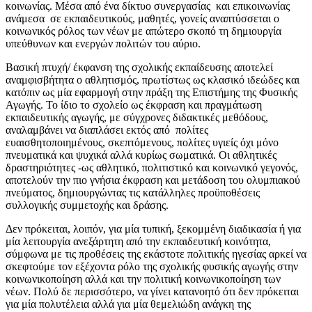
κοινωνίας. Μέσα από ένα δίκτυο συνεργασίας και επικοινωνίας
ανάμεσα σε εκπαιδευτικούς, μαθητές, γονείς αναπτύσσεται ο
κοινωνικός ρόλος των νέων με απώτερο σκοπό τη δημιουργία
υπεύθυνων και ενεργών πολιτών του αύριο.
Βασική πτυχή/ έκφανση της σχολικής εκπαίδευσης αποτελεί
αναμφισβήτητα ο αθλητισμός, πρωτίστως ως κλασικό ιδεώδες και
κατόπιν ως μία εφαρμογή στην πράξη της Επιστήμης της Φυσικής
Αγωγής. Το ίδιο το σχολείο ως έκφραση και πραγμάτωση
εκπαιδευτικής αγωγής, με σύγχρονες διδακτικές μεθόδους,
αναλαμβάνει να διαπλάσει εκτός από πολίτες
ευαισθητοποιημένους, σκεπτόμενους, πολίτες υγιείς όχι μόνο
πνευματικά και ψυχικά αλλά κυρίως σωματικά. Οι αθλητικές
δραστηριότητες -ως αθλητικό, πολιτιστικό και κοινωνικό γεγονός,
αποτελούν την πιο γνήσια έκφραση και μετάδοση του ολυμπιακού
πνεύματος, δημιουργώντας τις κατάλληλες προϋποθέσεις
συλλογικής συμμετοχής και δράσης.
Δεν πρόκειται, λοιπόν, για μία τυπική, ξεκομμένη διαδικασία ή για
μία λειτουργία ανεξάρτητη από την εκπαιδευτική κοινότητα,
σύμφωνα με τις προθέσεις της εκάστοτε πολιτικής ηγεσίας αρκεί να
σκεφτούμε τον εξέχοντα ρόλο της σχολικής φυσικής αγωγής στην
κοινωνικοποίηση αλλά και την πολιτική κοινωνικοποίηση των
νέων. Πολύ δε περισσότερο, να γίνει κατανοητό ότι δεν πρόκειται
για μία πολυτέλεια αλλά για μία θεμελιώδη ανάγκη της