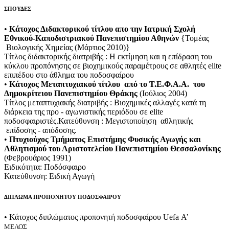
ΣΠΟΥΔΕΣ
•
Κάτοχος Διδακτορικού τίτλου απο την Ιατρική Σχολή
Εθνικού-Καποδιστριακού Πανεπιστημίου Αθηνών
{Τομέας
Βιολογικής Χημείας (Μάρτιος 2010)}
Τίτλος διδακτορικής διατριβής : Η εκτίμηση και η επίδραση του
κύκλου προπόνησης σε βιοχημικούς παραμέτρους σε αθλητές elite
επιπέδου στο άθλημα του ποδοσφαίρου
•
Κάτοχος Μεταπτυχιακού τίτλου από το Τ.Ε.Φ.Α.Α. του
Δημοκρίτειου Πανεπιστημίου Θράκης
(Ιούλιος 2004)
Τίτλος μεταπτυχιακής διατριβής : Βιοχημικές αλλαγές κατά τη
διάρκεια της προ - αγωνιστικής περιόδου σε elite
ποδοσφαιριστές.Κατεύθυνση : Μεγιστοποίηση αθλητικής
επίδοσης - απόδοσης.
•
Πτυχιούχος Τμήματος Επιστήμης Φυσικής Αγωγής και
Αθλητισμού του Αριστοτελείου Πανεπιστημίου Θεσσαλονίκης
(Φεβρουάριος 1991)
Ειδικότητα: Ποδόσφαιρο
Κατεύθυνση: Ειδική Αγωγή
ΔΙΠΛΩΜΑ ΠΡΟΠΟΝΗΤΟΥ ΠΟΔΟΣΦΑΙΡΟΥ
• Κάτοχος διπλώματος προπονητή ποδοσφαίρου Uefa Α’
ΜΕΛΟΣ