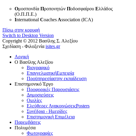
Ο
μοσπονδία
Π
ροπονητών
Π
οδοσφαίρου
Ε
λλάδος
(Ο.Π.Π.Ε.)
I
nternational
C
oaches
A
ssociation (ICA)
Πίσω στην κορυφή
Switch to Desktop Version
Copyright © 2012 Βασίλης Σ. Αλεξίου
Σχεδίαση - Φιλοξενία
isites.gr
Αρχική
Ο Βασίλης Αλεξίου
Βιογραφικό
Επαγγελματική
Εμπειρία
Προϋπηρεσία
στην εκπαίδευση
Επιστημονικό Έργο
Προφορικές Παρουσιάσεις
Δημοσιεύσεις
Ομιλίες
Ελεύθερες Ανακοινώσεις
Posters
Συνέδρια - Ημερίδες
Επιστημονική Επιμέλεια
Παρεμβάσεις
Πολυμέσα
Φωτογραφίες