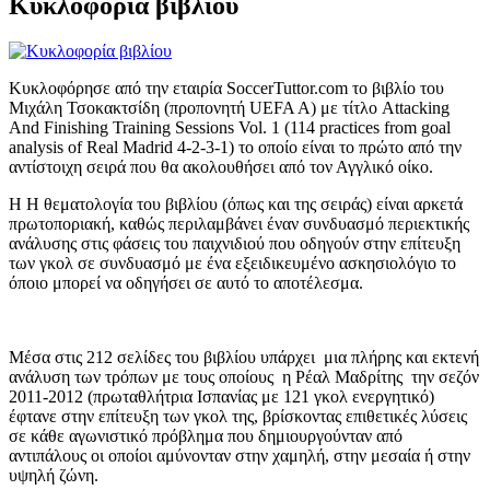
Κυκλοφορία βιβλίου
Κυκλοφόρησε από την εταιρία SoccerTuttor.com το βιβλίο του
Μιχάλη Τσοκακτσίδη (προπονητή UEFA A) με τίτλο Attacking
And Finishing Training Sessions Vol. 1 (114 practices from goal
analysis of Real Madrid 4-2-3-1) το οποίο είναι το πρώτο από την
αντίστοιχη σειρά που θα ακολουθήσει από τον Αγγλικό οίκο.
Η Η θεματολογία του βιβλίου (όπως και της σειράς) είναι αρκετά
πρωτοποριακή, καθώς περιλαμβάνει έναν συνδυασμό περιεκτικής
ανάλυσης στις φάσεις του παιχνιδιού που οδηγούν στην επίτευξη
των γκολ σε συνδυασμό με ένα εξειδικευμένο ασκησιολόγιο το
όποιο μπορεί να οδηγήσει σε αυτό το αποτέλεσμα.
Μέσα στις 212 σελίδες του βιβλίου υπάρχει μια πλήρης και εκτενή
ανάλυση των τρόπων με τους οποίους η Ρέαλ Μαδρίτης την σεζόν
2011-2012 (πρωταθλήτρια Ισπανίας με 121 γκολ ενεργητικό)
έφτανε στην επίτευξη των γκολ της, βρίσκοντας επιθετικές λύσεις
σε κάθε αγωνιστικό πρόβλημα που δημιουργούνταν από
αντιπάλους οι οποίοι αμύνονταν στην χαμηλή, στην μεσαία ή στην
υψηλή ζώνη.